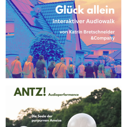
Heilungswege
Audiowalk
Trautes Heim Glück Allein
Audiowalk